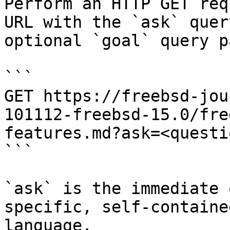
Perform an HTTP GET req
URL with the `ask` quer
optional `goal` query p
```

GET https://freebsd-jou
101112-freebsd-15.0/fre
features.md?ask=<questi
```

`ask` is the immediate 
specific, self-containe
language.
