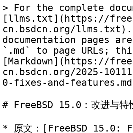
> For the complete docu
[llms.txt](https://free
cn.bsdcn.org/llms.txt).
documentation pages are
`.md` to page URLs; thi
[Markdown](https://free
cn.bsdcn.org/2025-10111
0-fixes-and-features.md)
# FreeBSD 15.0：改进与特性
* 原文：[FreeBSD 15.0: Fi