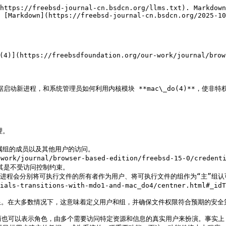
线，为每一项提供默认值，然后再通过附加选项修订。

在基于角色的设置中，最常见的使用场景，可以说是认可某个用户的凭据，就好像该用户刚刚登录一样。因此，**mdo(1)** 以尽可能简单的形式支持这一点，唯一需要的选项是 `-u`（表示“user”），用于基于指定用户建立基线，例如：

```sh
$ mdo -u www /usr/local/bin/occ
```

对于那些 **sudo(8)** 和 **doas(1)** 用户来说，这条命令行看起来应该与你使用这些工具时的方式极为相似：基本上，`mdo` 取代了 `sudo` 或 `doas`，其余部分完全一致。

显然，如果传递的是某个用户的数值 ID 而不是用户名，这种方式就无法奏效，因为完整的登录凭据是由密码数据库和组数据库确定的，而这些数据库是按名称索引的 [7](https://freebsdfoundation.org/our-work/journal/browser-based-edition/freebsd-15-0/credentials-transitions-with-mdo1-and-mac_do4/centner.html#_idTextAnchor009)。使用 `-u` 并指定用户数值 ID 时，只会指定用户本身（实际上是实际、有效和保存的用户 ID），此时还需要告知 **mdo(1)** 所有目标组。这要么像下面将看到的那样显式指定，要么通过 `-i` 来完成，`-i` 表示以当前的组作为基线；否则，**mdo(1)** 将直接报错。

保留当前的组，例如：

```sh
$ mdo -u 10002 -i
```

这在某些情况下会很有用，例如，当你需要临时处理一些“外来”的文件，而其所有者并不存在于你的密码数据库中时。

`-i` 也可以与使用用户名的 `-u` 一起使用，且含义相同。例如，如果 foo 是你密码数据库中的某个用户，其 ID 为 10002，那么下面这条命令与前一个示例完全等价：

```sh
$ mdo -u foo -i
```

假设现在你想显式指定组，无论是因为你像上文那样使用了数值用户 ID，还是因为你想覆盖某个用户关联的组。你可以使用以下选项：

* `-g`：设置或覆盖主组 [8](https://freebsdfoundation.org/our-work/journal/browser-based-edition/freebsd-15-0/credentials-transitions-with-mdo1-and-mac_do4/centner.html#_idTextAnchor010)。
* `-G`：设置或覆盖完整的附加组集合。你在此提供的以逗号分隔的列表被视为完整列表，即应包含所有附加组。请注意，从 FreeBSD 15 开始，用户登录时，其初始组（在密码数据库中指定）也会包含在进程的附加组集合中。
* `-s`：修改附加组集合。此选项的参数由一系列逗号分隔的指令组成。使用 `+` 指令可以确保某组包含在附加组中，使用 `-` 指令可以确保某组不在附加组中，使用 `@` 指令可以重置列表，使 `-s` 的功能类似于 `-G`，但语法不同 [9](https://freebsdfoundation.org/our-work/journal/browser-based-edition/freebsd-15-0/credentials-transitions-with-mdo1-and-mac_do4/centner.html#_idTextAnchor011)。

一些示例：

```sh
$ mdo -u unprivileged_user -g wheel -G wheel,staff,operator
```

该命令会以 unprivileged\_user 用户启动一个 shell，但会忽略密码数据库和组数据库中指定的组，而是用传入的组来替换它们。`-g` 和 `-G` 对于测试某个用户在特定组集合下将获得哪些权限非常有用。

然而，如果目的只是以某个用户身份登录，并额外附加一些组（例如 wheel 和 operator），即所谓“增强”的角色场景，那么应当使用选项 `-s`：

```sh
$ mdo -u unprivileged_user -s +wheel
```

或者，相反地，如果需要临时撤销某个组的成员资格，例如当该组被用作通过 **ugidfw(8)**（和 **mac\_bsdextended(4)**）访问控制的标记时：

```sh
$ mdo -u unprivileged_user -s -tag_group
```

如果用户本身不需要改变，就没有必要用 `-u` 显式指定。相反，可以直接使用 `-k`（表示“keep”），其含义是以当前所有用户和组作为基线。`-k` 与 `-u` 互斥，并且隐含 `-i`（从当前组开始）。

需要注意的是，在所有情况下，都可以使用前面提到的显式选项（`-g`、`-G` 和 `-s`）来覆盖凭据中的组设置。

最后，如有需要，还可以分别覆盖用户和主组的 real、effective 和 saved 变体，分别使用 `--ruid`、`--euid`、`--svuid`，和 `--rgid`、`--egid` 和 `--svgid`。当这三种变体都被指定时，就不再需要分别使用 `-u` 或 `-g`，尽管在使用用户名时指定 `-u` 仍然有助于获取其关联的组。

可以看到，除了在最常见使用场景下的简洁性之外，**mdo(1)** 相较于 **su(1)**、**sudo(8)** 或 **doas(1)** 的优势在于，它允许对目标凭据的各个方面精确控制。这使其成为在修改密码数据库和组数据库之前，用于测试或临时使用任意凭据的首选工具，或者用于这样一种基于角色的设置：角色的认可来源于加入额外的组，而不是切换用户。

**mdo(1)** 仅关注于更改凭据。因此，其代码相对简单，并且在设计时特别强调尽可能清晰和最小化，同时保持“显然正确”。这使得程序易于审计，并生成极小的二进制文件，在我的 **stable/14** 机器上仅略超过 7kB。相比之下，**doas(1)** 的体积略超 27kB，而 **sudo(8)** 为 229kB，加上其默认安全策略插件 **sudoers(5)** 为 628kB，两者都是以“setuid 可执行文件”形式安装，这与 **mdo(1)** 形成对比。

目前，**mdo(1)** 面向基于角色的场景，它在请求新凭据时不要求输入任何密码或其他形式的认证，而是完全依赖请求者自身的凭据。作为未来可能的发展方向（在本文结论中提及），我们可能会增加支持要求当前已登录用户输入密码的功能。根据用户反馈，还可能考虑增加与切换到其他用户相关的附加功能，例如登录类（login class）、登录名、调度优先级等。

## 配置 mac\_do(4)

非 root 用户要使用 **mdo(1)**，必须配置 **mac\_do(4)**，因为 **mdo(1)** 设计上并未以“setuid”方式安装。

**mac\_do(4)** 默认不会编译进内核，但可以很容易以模块方式加载：

```sh
# kldload mac_do
```

然后，你可以通过 **sysctl(8)** 项 `security.mac.do` 访问其参数。目前（FreeBSD 14.3 和 15.0）可用的参数如下：

* `enabled`：模块是否启用（默认值为 true）。这是一个全局开关。也可以通过规则（下一个选项）或 jail 参数（见下文对应小节）在宿主系统或任意 jail 中选择性地停用 **mac\_do(4)**。
* `rules`：规则列表，用于指示允许哪些凭据转换。我们将在下一小节中研究多个示例。`rules` 默认值为空，意味着 **mac\_do(4)** 本身不会允许任何凭据更改。
* `print_parse_error`：当设置规则失败时，是否在控制台和系统日志中打印解析错误。

下面我们先通过示例说明规则，然后再讲如何配置 jail。

## 规则

结合上文给出的 **mdo(1)** 示例，我们这里授权用户 unprivileg