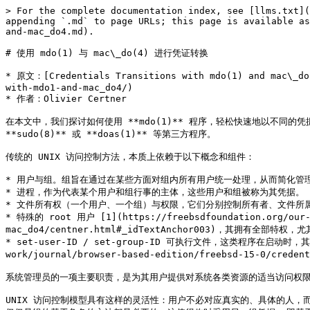
> For the complete documentation index, see [llms.txt](https://freebsd-journal-cn.bsdcn.org/llms.txt). Markdown versions of documentation pages are available by appending `.md` to page URLs; this page is available as [Markdown](https://freebsd-journal-cn.bsdcn.org/2025-101112-freebsd-15.0/credentials-transitions-with-mdo1-and-mac_do4.md).

# 使用 mdo(1) 与 mac\_do(4) 进行凭证转换

* 原文：[Credentials Transitions with mdo(1) and mac\_do(4)](https://freebsdfoundation.org/our-work/journal/browser-based-edition/freebsd-15-0/credentials-transitions-with-mdo1-and-mac_do4/)
* 作者：Olivier Certner

在本文中，我们探讨如何使用 **mdo(1)** 程序，轻松快速地以不同的凭据启动新进程，和系统管理员如何利用内核模块 **mac\_do(4)**，使非特权用户能够发起凭据转换，从而在简单的基于角色的场景中，无需安装诸如 **sudo(8)** 或 **doas(1)** 等第三方程序。

传统的 UNIX 访问控制方法，本质上依赖于以下概念和组件：

* 用户与组。组旨在通过在某些方面对组内所有用户统一处理，从而简化管理。
* 进程，作为代表某个用户和组行事的主体，这些用户和组被称为其凭据。
* 文件所有权（一个用户、一个组）与权限，它们分别控制所有者、文件所属组的成员以及其他用户的访问。
* 特殊的 root 用户 [1](https://freebsdfoundation.org/our-work/journal/browser-based-edition/freebsd-15-0/credentials-transitions-with-mdo1-and-mac_do4/centner.html#_idTextAnchor003)，其拥有全部特权，尤其是不受访问控制约束。
* set-user-ID / set-group-ID 可执行文件，这类程序在启动时，其进程会分别将可执行文件的所有者作为用户、将可执行文件的组作为“主”组认可 [2](https://freebsdfoundation.org/our-work/journal/browser-based-edition/freebsd-15-0/credentials-transitions-with-mdo1-and-mac_do4/centner.html#_idTextAnchor000)。

系统管理员的一项主要职责，是为其用户提供对系统各类资源的适当访问权限。在大多数情况下，这意味着定义用户和组，并确保文件权限符合预期的安全策略。

UNIX 访问控制模型具有这样的灵活性：用户不必对应真实的、具体的人，而也可以表示角色，由多个需要访问特定资源和信息的真实用户来扮演。事实上，在除最简单的文件共享场景之外的所有情况下，这种依赖 UNIX 用户而不仅仅是组的基于角色的方法都是必要的。这使得临时采用另一组凭据——即基于目标用户建立的凭据——成为系统的一项重要功能，而这一功能传统上由程序 **su(1)** 来完成。

然而，**su(1)** 在切换到新用户的凭据之前，需要对该用户身份验证，通常是要求输入该用户的密码 [3](https://freebsdfoundation.org/our-work/journal/browser-based-edition/freebsd-15-0/credentials-transitions-with-mdo1-and-mac_do4/centner.html#_idTextAnchor005)。这对于已经被分配了角色且本身已经完成认证的人类用户来说并不方便，对于自动化场景而言同样如此。它还必然会启动目标用户的 shell，这使其无法用于那些没有有效登录 shell 的用户，而这正是角色用户通常所期望的设置——任何人都不应当能够直接以其身份登录。此外，它还使得以指定参数启动某个特定程序变得比应有的更加繁琐 [4](https://freebsdfoundation.org/our-work/journal/browser-based-edition/freebsd-15-0/credentials-transitions-with-mdo1-and-mac_do4/centner.html#_idTextAnchor006)。

为克服这些限制，系统管理员通常会安装其他用于代表其他用户运行命令的程序，例如 **sudo(8)** 或 **doas(1)**。然而，像 **sudo(8)** 这样的程序具有不可忽视的攻击面，部分原因在于其包含大量不常用的功能，尤其是其模块化设计，从安全角度看可能是危险的。更一般地说，安装可执行文件所有者为 root 且设置了 set-user-ID 模式位的程序，本身就是一项安全隐患，因为一旦这些程序被攻破，就可能通过以 root 用户身份执行代码而获得完整的管理权限。但传统的 UNIX 并未提供其他更改凭据的方式，这也是 **su(1)** 和 **login(1)** 等程序必须以这种方式安装的原因。

作为设置了 set-user-ID 模式位的可执行文件（通常称为“setuid 可执行文件”）的替代方案，我们提供了内核模块 **mac\_do(4)**，它构建于 FreeBSD 的 MAC 框架之上 [5](https://freebsdfoundation.org/our-work/journal/browser-based-edition/freebsd-15-0/credentials-transitions-with-mdo1-and-mac_do4/centner.html#_idTextAnchor007)。其目的在于仅允许来自非特权进程的特定凭据转换，从而无需将相应的可执行镜像安装为“setuid”。

**mdo(1)** 是 **mac\_do(4)** 的配套程序，负责向内核实际请求所需的凭据转换。**mdo(1)** 可以由拥有全部特权的 root 用户单独使用；否则，其请求将根据管理员的配置，由内核模块 **mac\_do(4)** 审核。

在本文中，我们首先通过一系列示例，说明如何使用 **mdo(1)** 在新的凭据下启动命令。随后，我们解释如何配置 **mac\_do(4)**，以在宿主系统和 jail 中启用对特定凭据转换的支持，从而实现基于角色的方案，并对当前设计提供一些见解。最后，我们征求用户反馈，了解短期内应当提供的内容，和可能的长期未来规划。

## 使用 mdo(1)

**mdo(1)** 的设计目标，是以任意一组凭据运行任意命令。如果你尚未配置 **mac\_do(4)**（将在下节介绍），仍然可以以 root 身份运行下面的所有示例。对于大多数示例，需要 FreeBSD 15.0，因为 FreeBSD 14.3 中的 **mdo(1)** 仅支持选项 `-u` 和 `-i` [6](https://freebsdfoundation.org/our-work/journal/browser-based-edition/freebsd-15-0/credentials-transitions-with-mdo1-and-mac_do4/centner.html#_idTextAnchor008)。

出于安全原因，目标进程的凭据必须被完整指定：要么通过显式列出所有用户和组及其所请求的值，要么通过建立基