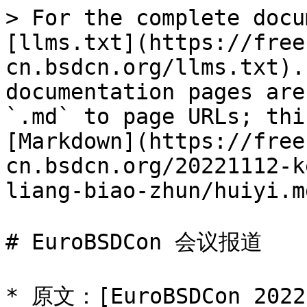
> For the complete docu
[llms.txt](https://free
cn.bsdcn.org/llms.txt).
documentation pages are
`.md` to page URLs; thi
[Markdown](https://free
cn.bsdcn.org/20221112-k
liang-biao-zhun/huiyi.md
# EuroBSDCon 会议报道

* 原文：[EuroBSDCon 2022