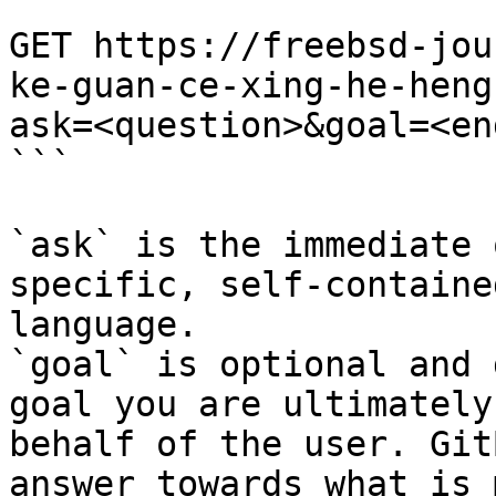
```

GET https://freebsd-jou
ke-guan-ce-xing-he-heng
ask=<question>&goal=<en
```

`ask` is the immediate 
specific, self-containe
language.

`goal` is optional and 
goal you are ultimately
behalf of the user. Git
answer towards what is 