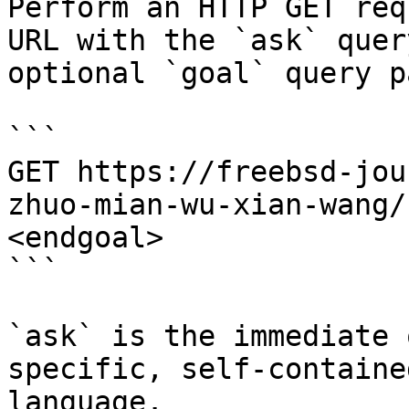
Perform an HTTP GET req
URL with the `ask` quer
optional `goal` query p
```

GET https://freebsd-jou
zhuo-mian-wu-xian-wang/
<endgoal>

```

`ask` is the immediate 
specific, self-containe
language.
