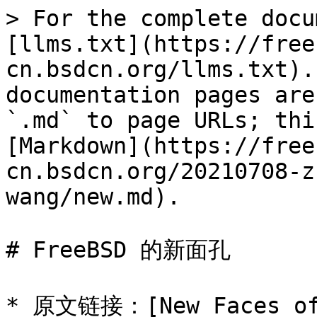
> For the complete docu
[llms.txt](https://free
cn.bsdcn.org/llms.txt).
documentation pages are
`.md` to page URLs; thi
[Markdown](https://free
cn.bsdcn.org/20210708-z
wang/new.md).

# FreeBSD 的新面孔

* 原文链接：[New Faces of