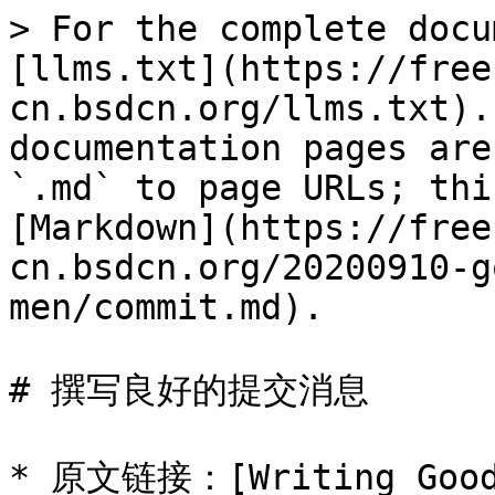
> For the complete docu
[llms.txt](https://free
cn.bsdcn.org/llms.txt).
documentation pages are
`.md` to page URLs; thi
[Markdown](https://free
cn.bsdcn.org/20200910-g
men/commit.md).

# 撰写良好的提交消息

* 原文链接：[Writing Good 