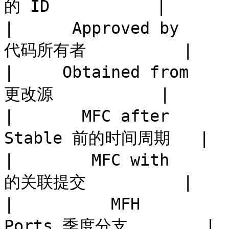
的 ID           |

|      Approved by  
代码所有者          |

|     Obtained from 
更改源           |

|       MFC after     
Stable 前的时间周期   |

|        MFC with   
的关联提交          |

|          MFH       
Ports 季度分支        |
