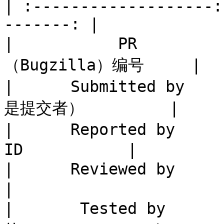
| :-------------------:
-------: |

|           PR       
（Bugzilla）编号     |

|      Submitted by 
是提交者）         |

|      Reported by   
ID           |

|      Reviewed by      |   
|

|       Tested by   