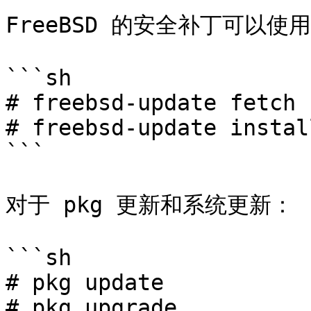
FreeBSD 的安全补丁可以使
```sh

# freebsd-update fetch

# freebsd-update install
```

对于 pkg 更新和系统更新：

```sh

# pkg update

# pkg upgrade
