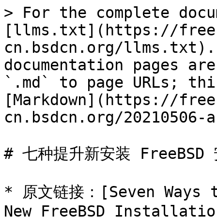
> For the complete docu
[llms.txt](https://free
cn.bsdcn.org/llms.txt).
documentation pages are
`.md` to page URLs; thi
[Markdown](https://free
cn.bsdcn.org/20210506-a
# 七种提升新安装 FreeBSD
* 原文链接：[Seven Ways to
New FreeBSD Installatio