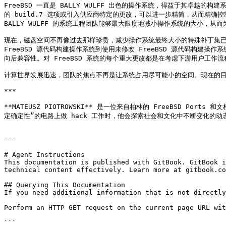
FreeBSD 一直是 BALLY WULFF 出色的操作系统，得益于其卓越的
的 build.7 选项或引入供应商特定的更改，可以进一步精简，从而精确控制
BALLY WULFF 的系统工程团队能够最大限度地减小操作系统的大小，从而
现在，磁盘空间不再像过去那样珍贵，减少操作系统最终大小的特殊补丁集已无必
FreeBSD 源代码构建操作系统到使用未修改 FreeBSD 源代码构建
向后兼容性。对 FreeBSD 系统的每个重大更改都是在考虑下游用户工作流
计算世界发展迅速，团队的焦点不再是让系统占用尽可能小的空间。现在的目标
***

**MATEUSZ PIOTROWSKI** 是一位来自柏林的 FreeBSD
定确定性”的电路上做 hack 工作时，他会探索社会和文化中不断变化的动态
---

# Agent Instructions

This documentation is published with GitBook. GitBook i
technical content effectively. Learn more at gitbook.co
## Querying This Documentation

If you need additional information that is not directly
Perform an HTTP GET request on the current page URL wit
```
