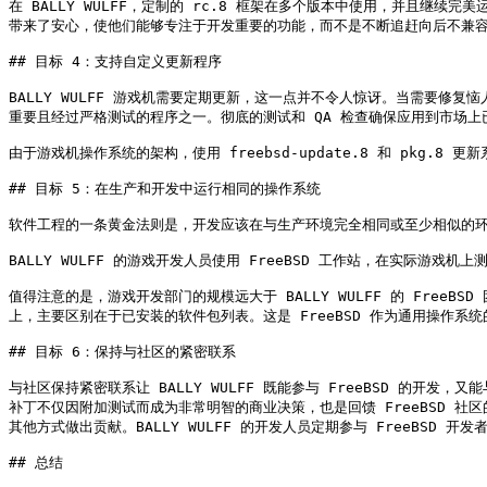
在 BALLY WULFF，定制的 rc.8 框架在多个版本中使用，并且继续
带来了安心，使他们能够专注于开发重要的功能，而不是不断追赶向后不兼容
## 目标 4：支持自定义更新程序

BALLY WULFF 游戏机需要定期更新，这一点并不令人惊讶。当需要修
重要且经过严格测试的程序之一。彻底的测试和 QA 检查确保应用到市场
由于游戏机操作系统的架构，使用 freebsd-update.8 和 pkg.8
## 目标 5：在生产和开发中运行相同的操作系统

软件工程的一条黄金法则是，开发应该在与生产环境完全相同或至少相似的环
BALLY WULFF 的游戏开发人员使用 FreeBSD 工作站，在实际游戏
值得注意的是，游戏开发部门的规模远大于 BALLY WULFF 的 FreeB
上，主要区别在于已安装的软件包列表。这是 FreeBSD 作为通用操作系统
## 目标 6：保持与社区的紧密联系

与社区保持紧密联系让 BALLY WULFF 既能参与 FreeBSD 的开发，
补丁不仅因附加测试而成为非常明智的商业决策，也是回馈 FreeBSD 社区的
其他方式做出贡献。BALLY WULFF 的开发人员定期参与 FreeBSD 开发者
## 总结
