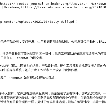
https://freebsd-journal-cn.bsdcn.org/llms.txt). Markdown
 [Markdown](https://freebsd-journal-cn.bsdcn.org/2021010
-content/uploads/2021/03/Bally-Wulf.pdf)

国一家知名的娱乐电子产品公司，专门开发、生产和销售现金游戏机。公司总部位于柏林，B
产品的首选平台。得益于其极其宝贵的稳定性和一致性，系统工程团队能够应对市场需
担任过 FreeBSD 的提交者。

LLY WULFF 团队共同努力的结果。产品设计师、硬件工程师和游戏开发者
戏机中的操作系统，还在开发工作站和生产设备中发挥作用。

释了 FreeBSD 如何帮助实现这些目标。

，这或许令人惊讶：它并没有连接到互联网，而是预装了所有软件、游戏及其资源。
工程师带来有趣的挑战。每个团队的磁盘配额必须小心平衡，以确保每个游戏和
其他设计良好的软件项目一样，提供了许多构建选项，能够在编译过程中排除一切非