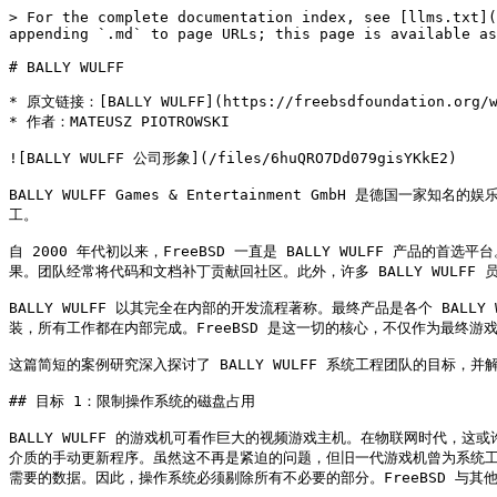
> For the complete documentation index, see [llms.txt](
appending `.md` to page URLs; this page is available as
# BALLY WULFF

* 原文链接：[BALLY WULFF](https://freebsdfoundation.org/wp
* 作者：MATEUSZ PIOTROWSKI

![BALLY WULFF 公司形象](/files/6huQRO7Dd079gisYKkE2)

BALLY WULFF Games & Entertainment GmbH 是德
工。

自 2000 年代初以来，FreeBSD 一直是 BALLY WULFF 
果。团队经常将代码和文档补丁贡献回社区。此外，许多 BALLY WULFF 员工
BALLY WULFF 以其完全在内部的开发流程著称。最终产品是各个 BA
装，所有工作都在内部完成。FreeBSD 是这一切的核心，不仅作为最终游
这篇简短的案例研究深入探讨了 BALLY WULFF 系统工程团队的目标，并解
## 目标 1：限制操作系统的磁盘占用

BALLY WULFF 的游戏机可看作巨大的视频游戏主机。在物联网时代
介质的手动更新程序。虽然这不再是紧迫的问题，但旧一代游戏机曾为系统
需要的数据。因此，操作系统必须剔除所有不必要的部分。FreeBSD 与