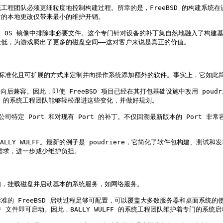
工程团队必须更细粒度地控制构建过程。所幸的是，FreeBSD 的构建系统
的本地更改仅带来最小的维护开销。

用于从最终 OS 镜像中排除非必要文件。这个专门针对设备的补丁集自然地融入
低，为游戏腾出了更多的磁盘空间——这对客户来说是真正的价值。

产。它提供了标准化且可扩展的方式来定制并向操作系统添加额外的软件。事实上，它如此
保持向后兼容。因此，即使 FreeBSD 项目已经在其打包基础设施中改用 poudr
LFF 的系统工程团队能够轻松跟进这些变化，并做好规划。

外的公司特定 Port 和对现有 Port 的补丁。不仅回溯最新版本的 Port 非常


LLY WULFF。最新的例子是 poudriere，它简化了软件包构建、测试和发布
需求，进一步减少维护负担。

，挂载磁盘并启动基本的系统服务，如网络服务。

。标准的 FreeBSD 启动过程足够可配置，可以覆盖大多数服务器和桌面系统
c** 文件即可启动。因此，BALLY WULFF 的系统工程团队维护着专门的系