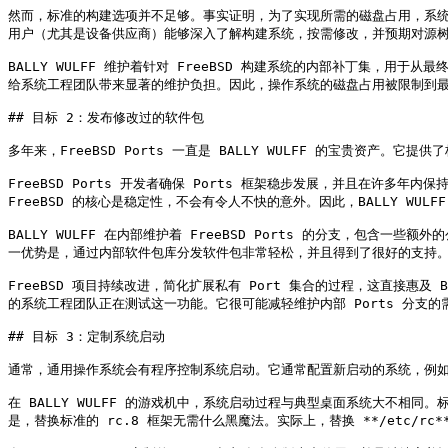
然而，标准的构建选项并不足够。事实证明，为了实现所需的磁盘占用，系统
用户（尤其是设备供应商）能够深入了解构建系统，按需修改，并预期对源树
BALLY WULFF 维护着针对 FreeBSD 构建系统的内部补丁集，
给系统工程团队带来显著的维护负担。因此，操作系统的磁盘占用被限制到最
## 目标 2：发布修改过的软件包

多年来，FreeBSD Ports 一直是 BALLY WULFF 的宝贵资
FreeBSD Ports 开发者确保 Ports 框架稳步发展，并且在许多年内
FreeBSD 的核心是稳定性，不会有令人不快的意外。因此，BALLY WU
BALLY WULFF 在内部维护着 FreeBSD Ports 的分支，包含一些额
一优势是，通过内部软件包库分发软件包非常轻松，并且得到了很好的支持。
FreeBSD 项目持续改进，简化扩展私有 Port 集合的过程，这直接惠及 BA
的系统工程团队正在测试这一功能。它很可能减轻维护内部 Ports 分支的
## 目标 3：定制系统启动

通常，通用操作系统会有程序控制系统启动。它通常配置新启动的系统，例如
在 BALLY WULFF 的游戏机中，系统启动过程与典型桌面系统大不相同
是，替换标准的 rc.8 框架无需什么黑魔法。实际上，替换 **/etc/r