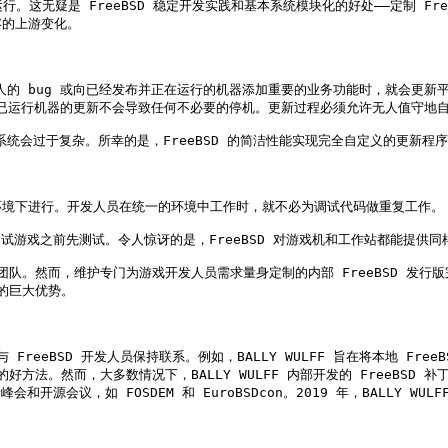
完美运行。这无疑是 FreeBSD 稳定开发实践和基本系统模块化的好处——定制 
的上游变化。

复恼人的 bug 或向已经发布并正在运行的机器添加重要的业务功能时，就会
上已运行机器的更新不会导致任何不必要的停机。更新过程必须允许无人值守地自
 更新系统会过于复杂。所幸的是，FreeBSD 的简洁性能实现完全自定义的更新程序
境下进行。开发人员在统一的环境中工作时，就不必为调试代码做重复工作。

机上测试游戏之前先测试。令人惊讶的是，FreeBSD 对游戏机和工作站都能提供同
SD 团队。然而，维护专门为游戏开发人员需求量身定制的内部 FreeBSD 发
的巨大优势。

又能与 FreeBSD 开发人员保持联系。例如，BALLY WULFF 旨在将本地
好方法。然而，大多数情况下，BALLY WULFF 内部开发的 FreeBSD 
峰会和开源会议，如 FOSDEM 和 EuroBSDcon。2019 年，BALLY W