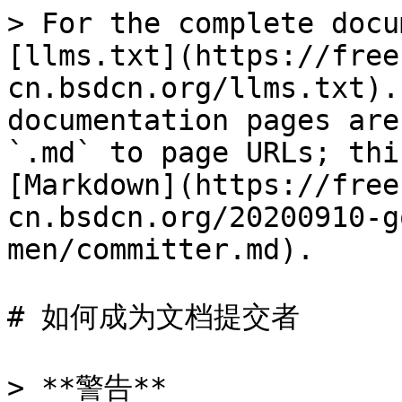
> For the complete docu
[llms.txt](https://free
cn.bsdcn.org/llms.txt).
documentation pages are
`.md` to page URLs; thi
[Markdown](https://free
cn.bsdcn.org/20200910-g
men/committer.md).

# 如何成为文档提交者

> **警告**
