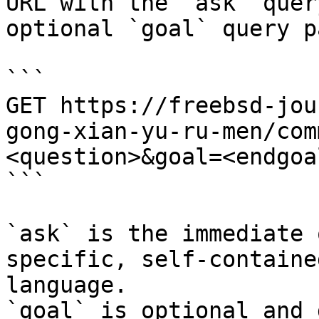
URL with the `ask` quer
optional `goal` query p
```

GET https://freebsd-jou
gong-xian-yu-ru-men/com
<question>&goal=<endgoal
```

`ask` is the immediate 
specific, self-containe
language.

`goal` is optional and 