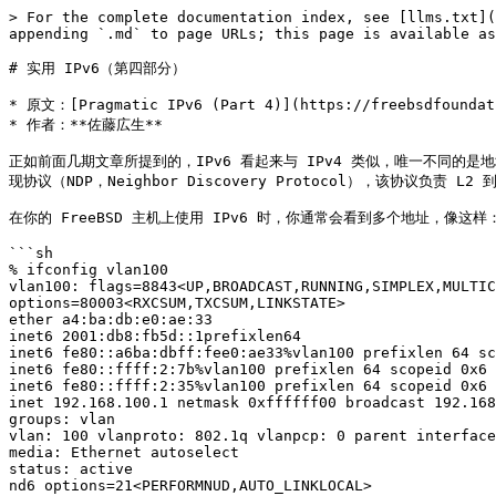
> For the complete documentation index, see [llms.txt](https://freebsd-journal-cn.bsdcn.org/llms.txt). Markdown versions of documentation pages are available by appending `.md` to page URLs; this page is available as [Markdown](https://freebsd-journal-cn.bsdcn.org/20221112-ke-guan-ce-xing-he-heng-liang-biao-zhun/ipv6.md).

# 实用 IPv6（第四部分）

* 原文：[Pragmatic IPv6 (Part 4)](https://freebsdfoundation.org/wp-content/uploads/2023/01/sato_IPv6_part4.pdf)
* 作者：**佐藤広生**

正如前面几期文章所提到的，IPv6 看起来与 IPv4 类似，唯一不同的是地址格式。然而，这两种协议是独立工作的，当然，每种协议都有其特有的功能。本文将探讨 IPv6 基于多个地址的独特特性及其实际应用，并介绍邻居发现协议（NDP，Neighbor Discovery Protocol），该协议负责 L2 到 L3 的地址解析以及同一网络上主机和路由器的发现。

在你的 FreeBSD 主机上使用 IPv6 时，你通常会看到多个地址，像这样：

```sh
% ifconfig vlan100
vlan100: flags=8843<UP,BROADCAST,RUNNING,SIMPLEX,MULTICAST> metric 0 mtu 1500
options=80003<RXCSUM,TXCSUM,LINKSTATE>
ether a4:ba:db:e0:ae:33
inet6 2001:db8:fb5d::1prefixlen64
inet6 fe80::a6ba:dbff:fee0:ae33%vlan100 prefixlen 64 scopeid 0x6
inet6 fe80::ffff:2:7b%vlan100 prefixlen 64 scopeid 0x6
inet6 fe80::ffff:2:35%vlan100 prefixlen 64 scopeid 0x6
inet 192.168.100.1 netmask 0xffffff00 broadcast 192.168.100.255
groups: vlan
vlan: 100 vlanproto: 802.1q vlanpcp: 0 parent interface: lagg0
media: Ethernet autoselect
status: active
nd6 options=21<PERFORMNUD,AUTO_LINKLOCAL>
```

这是作者某台主机的实际示例。**/etc/rc.conf** 文件包含以下内容：

```sh
ifconfig_vlan100_ipv6="inet6 2001:db8:fb5d::1/64"
ifconfig_vlan100_alias0="inet6 fe80::ffff:2:7b/64"
ifconfig_vlan100_alias1="inet6 fe80::ffff:2:35/64"
```

你可以在 **ifconfig(8)** 的输出中看到四个 IPv6 地址。**2001:db8:fb5d::1** 是 GUA1，而其他三个是 LLA2。在 **/etc/rc.conf** 文件中，只显式指定了两个 LLA。为什么会有四个？

## 自动配置的 LLA

请记住，当指定 `ifconfig_IF_ipv6` 时，会发生以下情况：

* 移除标志 `IFDISABLED`，且
* 基于接口的 L2 地址自动配置 LLA。

更准确地说，所有支持 IPv6 的接口在内核级别默认具有标志 `AUTO_LINKLOCAL`，并且在接口变为“up”时会自动配置 LLA。**rc.d(8)** 脚本会在没有指定 `ifconfig_IF_ipv6` 时添加标志 `IFDISABLED`，以防止接口配置 LLA。这是为了那些只想使用 IPv4 的用户。只要没有 `ifconfig_IF_ipv6` 这行，接口就不会获取 IPv6 地址。自动配置的 LLA 是 L33 地址，因此同一网络上的任何人都可以通过 IPv6 TCP/UDP 尝试访问你的主机。因此，LLA 不是无条件配置的。

请注意，如果要使用 IPv6 GUA，LLA 是强制性的。与 IPv4 不同，你必须始终配置 LLA。这就是默认情况下有标志 `AUTO_LINKLOCAL` 并由内核配置 LLA 的原因。虽然你可以手动删除 LLA，但删除后会出现一些奇怪的行为。

## 修改后的 EUI-64 格式接口标识符

让我们再次查看自动配置的 LLA。前缀始终是 **fe80::/64**。IID 是通过使用 L2 地址填充的。如果你使用的是以太网，它就是 IEEE 802 的 48 位 MAC 地址，也就是以太网 MAC 地址。以太网 MAC 地址是 48 位长的。你可以在 ifconfig(8) 命令的输出中找到关键字“ether”。

```ini
ether a4:ba:db:e0:ae:33
inet6 fe80::a6ba:dbff:fee0:ae33%vlan100 prefixlen 64 scopeid 0x6
```

IID 看起来类似于 MAC 地址，但并不相同。这被称为“修改后的 EUI-64 格式接口标识符”，是从 48 位的 MAC 地址生成的。生成算法 4 非常简单。让我们逐个字节比较 IID 和 MAC 地址 5：

![IID 与 MAC 地址字节对比图](/files/UBV11UBhZpNSMxBBvQO6)

IID 的长度为 64 位，因此需要填充两个八位字节。IID 中间的“0xff”和“0xfe”始终会被加入。换句话说，如果 IID 中间有 `0xfffe`，那么它就是由 EUI-48 MAC 地址生成的。还有一个不同点——第一个八位字节略微发生了变化。MAC 地址中第一个八位字节的第一个和第二个位（从最低有效位开始）的含义如下：

* 第一位：“个体”（0）或“组”（1）
* 第二位：“全局”（0）或“本地”（1）

“个体”意味着单播（即 1 对 1 的通信），而“组”意味着多播或广播（1 对 n 的通信）。在使用真实的硬件网卡时，而非虚拟网卡，网卡具有由供应商分配的唯一 MAC 地址。在这种情况下，地址是全球唯一的，第一个八位字节的第二位为 0。然而，在修改后的 EUI-64 格式中，第二位被指定为 MAC 地址的反转值。因此，在大多数情况下，第一个八位字节的第二位为 1。在这个例子中，第一个八位字节“0xa4”将按以下方式变化：十六进制值“0xa4”的位数组为“10100100”。数组中从右边数起的第二个位将被反转，最终得到“0xa6”作为 IID 中的值。

![IID 第一字节位反转示意图](/files/p4PtSAug80Z3QD93fmIE)

目前，在 FreeBSD 上，通过 SLAAC 自动配置的 LLA 和 GUA 使用此算法。你需要注意两个问题。一是为什么第二位会被反转，二是生成的 IID 存在的问题。

## 修改后的 EUI-64 IID 的问题

反转第二位的原因是为了方便手动配置地址。真实硬件网卡上的 MAC 地址有“全局”位，因此生成的 IID 的第一个八位字节永远不会是“0x00”。利用这一点，你可以配置 IID，使其不与自动配置的地址冲突。例如，“0:0:0:1”或“::1”是你可以选择的地址，因为第一个八位字节是 0x00。如果没有定义这个反转，你将不得不使用类似“0200:0:0:1”的地址。

尽管修改后的 EUI-64 IID 在 IPv6